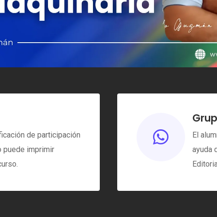
Grup

ficación de participación
El alum
no puede imprimir
ayuda d
curso.
Editori