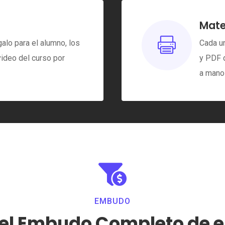
Mate

alo para el alumno, los
Cada un
video del curso por
y PDF 
a mano 

EMBUDO
del Embudo Completo de 