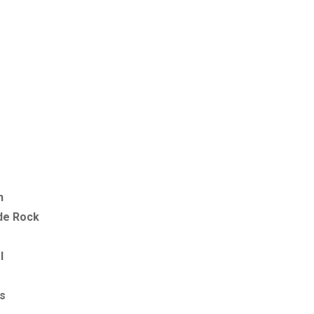
n
de Rock
l
as