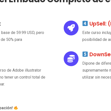
:
UpSell:

o base de 59.99 USD, pero
Este curso incl
 de 50% para
posibilidad de ad
DownSel

Dipone de difer
rso de Adobe illustrator
supremamente ne
o tener un control total de
utilizar sin nec
ar.
pación!