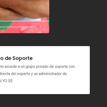
o de Soporte
no accede a un grupo privado de soporte con
irecta del experto y un administrador de
al YO SÉ